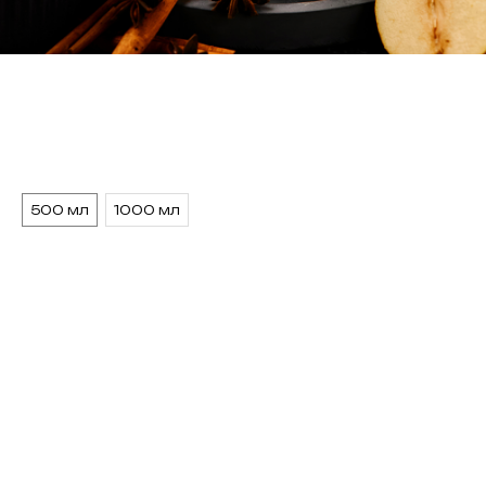
ГРУШЕВЫЙ
550
р.
Размер
500 мл
1000 мл
Те Гуань Инь, груша, бадьян, палочки корицы,
кардамон, гвоздика, пюре Груша, лимонный сок