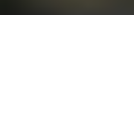
КИВИ БРИЗ
720
р.
Пряный ром, пюре киви, лимонный фреш, сок ананас,
ликер бузина